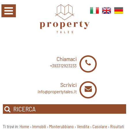
Chiamaci
+393312923233
Scrivici
info@propertytales.it
RICERCA
Ti trovi in:
Home
Immobili
Monterubbiano
Vendita
Casolare
Risultati
›
›
›
›
›